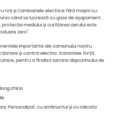
u roți și Camioanele electrice fără mașini cu
tunci când se lucrează cu gaze de eșapament,
 protecția mediului și curățarea aerului este
poluare zero".
nentele importante ale camionului nostru
cționare și control electric, transmisie forță
anice, pentru a finaliza sarcina dispozitivului de
dong.china
ile
are:
Personalizat, cu amănuntul și cu ridicata