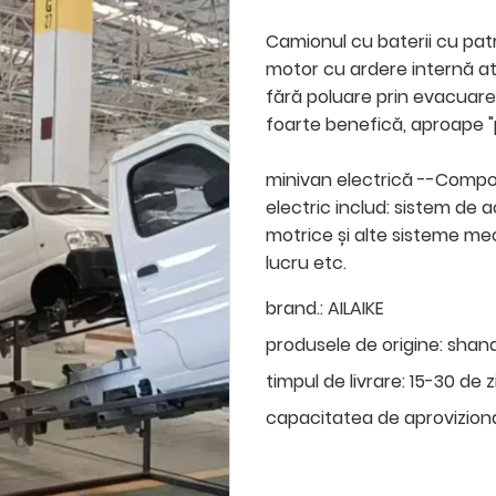
Camionul cu baterii cu patr
motor cu ardere internă a
fără poluare prin evacuare,
foarte benefică, aproape "
minivan electrică --Compo
electric includ: sistem de a
motrice și alte sisteme mec
lucru etc.
brand.:
AILAIKE
produsele de origine:
shan
timpul de livrare:
15-30 de z
capacitatea de aprovizion