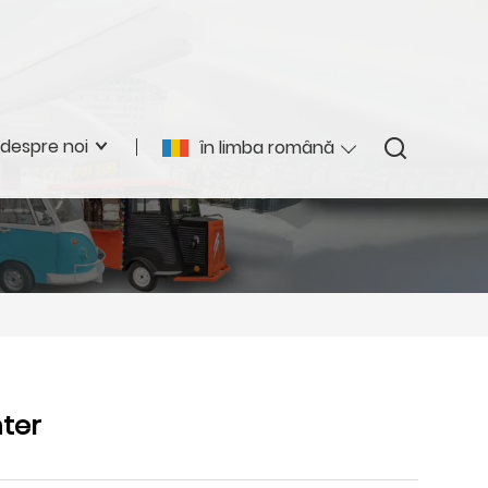
despre noi
în limba română
nter