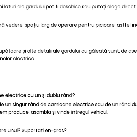
laturi ale gardului pot fi deschise sau puteți alege direc
vedere, spațiu larg de operare pentru picioare, astfel încâ
erupătoare și alte detalii ale gardului cu găleată sunt, de 
elor electrice.
e electrice cu un și dublu rând?
 de un singur rând de camioane electrice sau de un rând du
tem produce, asambla și vinde întregul vehicul.
pere unul? Suportați en-gros?