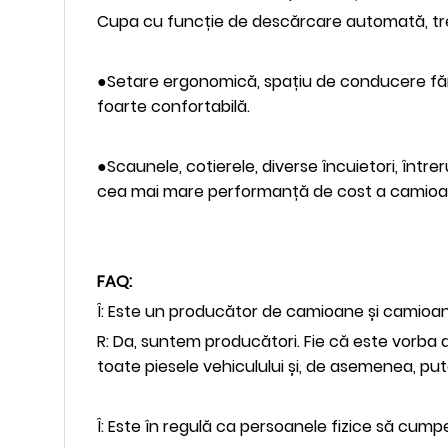
Cupa cu funcție de descărcare automată, trei 
●Setare ergonomică, spațiu de conducere fără 
foarte confortabilă.
●Scaunele, cotierele, diverse încuietori, într
cea mai mare performanță de cost a camioan
FAQ:
Î: Este un producător de camioane și camioan
R: Da, suntem producători. Fie că este vorba
toate piesele vehiculului și, de asemenea, pu
Î: Este în regulă ca persoanele fizice să cum