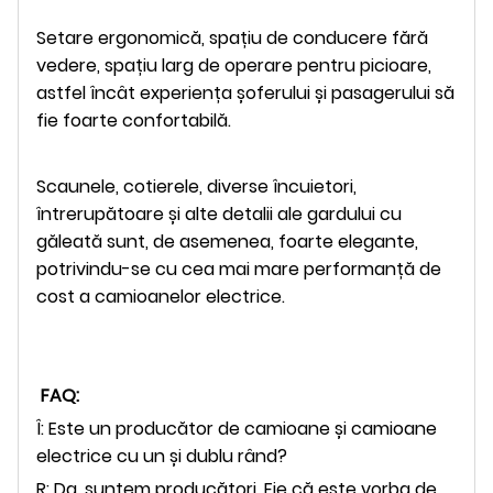
Setare ergonomică, spațiu de conducere fără
vedere, spațiu larg de operare pentru picioare,
astfel încât experiența șoferului și pasagerului să
fie foarte confortabilă.
Scaunele, cotierele, diverse încuietori,
întrerupătoare și alte detalii ale gardului cu
găleată sunt, de asemenea, foarte elegante,
potrivindu-se cu cea mai mare performanță de
cost a camioanelor electrice.
FAQ:
Î: Este un producător de camioane și camioane
electrice cu un și dublu rând?
R: Da, suntem producători. Fie că este vorba de