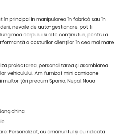
at în principal în manipularea în fabrică sau în
erii, nevoile de auto-gestionare, pot fi
lungimea corpului și alte conținuturi, pentru a
formanță a costurilor clienților în cea mai mare
liza proiectarea, personalizarea și asamblarea
iilor vehiculului. Am furnizat mini camioane
ii multor țări precum Spania, Nepal, Noua
dong.china
ile
are:
Personalizat, cu amănuntul și cu ridicata