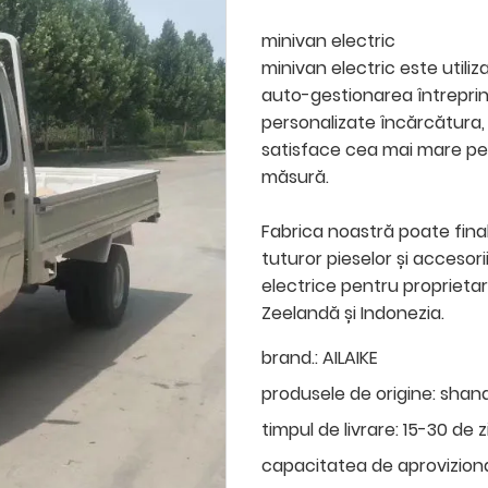
minivan electric
minivan electric este utiliz
auto-gestionarea întreprind
personalizate încărcătura, 
satisface cea mai mare per
măsură.
Fabrica noastră poate fina
tuturor pieselor și accesor
electrice pentru proprietar
Zeelandă și Indonezia.
brand.:
AILAIKE
produsele de origine:
shan
timpul de livrare:
15-30 de z
capacitatea de aprovizion