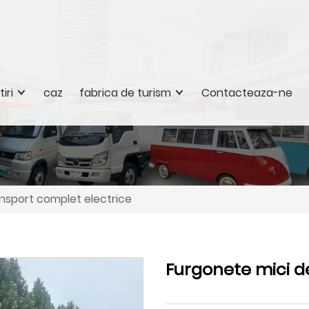
tiri
caz
fabrica de turism
Contacteaza-ne
nsport complet electrice
Furgonete mici d